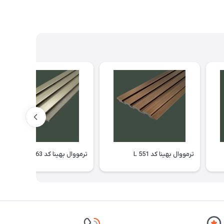
ترمووال بهینا کد L 551
ترمووال بهینا کد L 363