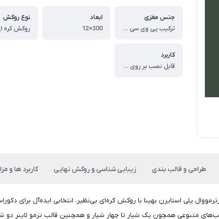
جنس مغزی
ابعاد
نوع روکش
ترکیب پی وی سی و پودر سنگ
300×12
کاربرد
قابل نصب بر روی دیوار و سقف
طراحی و قالب بندی
زیبایی شناسی و روکش نهایی
کاربرد ها و مزای
رترمووال پلی استایرن بهینا با روکش کره‌ای بی‌نظیر، انتخابی ایده‌آل برای د
الب‌های متنوعی همچون یک شیار تا چهار شیار و همچنین قالب ترمو لاینر دو ش