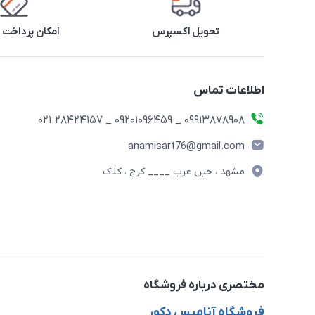
تحویل اکسپرس
امکان پرداخت 
اطلاعات تماس
09913878908 _ 09201096459 _ 021.28424157
anamisart76@gmail.com
مشهد ، خین عرب ____ کرج ، کلاک
مختصری درباره فروشگاه
فروشگاه آنامیس دکور