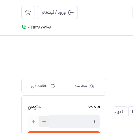
ورود / ثبت‌نام
09913878908
مقایسه
علاقه‌مندی
0
قیمت:
تومان
(دو شیار مدل لاینر) L14_01
(یک شیار) L16_01