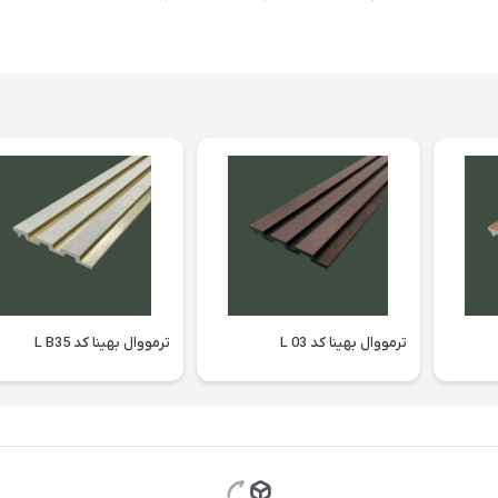
ترمووال بهینا کد L 03
ترمووال بهینا کد L B35