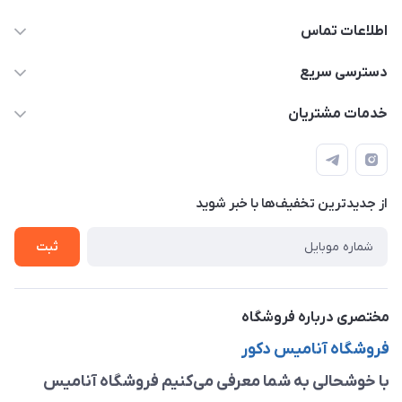
اطلاعات تماس
09913878908 _ 09201096459 _ 021.28424157
دسترسی سریع
anamisart76@gmail.com
حساب کاربری
خدمات مشتریان
مشهد ، خین عرب ____ کرج ، کلاک
مجله فروشگاه
قوانین و مقررات
لیست محصولات
حریم خصوصی
درباره ما
از جدید‌ترین تخفیف‌ها با‌ خبر شوید
راهنما
تماس با ما
ثبت
مختصری درباره فروشگاه
فروشگاه آنامیس دکور
با خوشحالی به شما معرفی می‌کنیم فروشگاه آنامیس