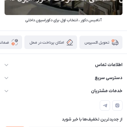
آنامیس دکور ، انتخاب اول برای دکوراسیون داخلی
امکان پرداخت در محل
ضمانت
تحویل اکسپرس
اطلاعات تماس
09913878908 _ 09201096459 _ 021.28424157
دسترسی سریع
anamisart76@gmail.com
حساب کاربری
خدمات مشتریان
مشهد ، خین عرب ____ کرج ، کلاک
مجله فروشگاه
قوانین و مقررات
لیست محصولات
حریم خصوصی
درباره ما
از جدید‌ترین تخفیف‌ها با‌ خبر شوید
راهنما