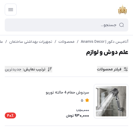
آنامیس دکور | Anamis Decor
/
محصولات
/
تجهیزات بهداشتی ساختمان
/
عل
علم دوش و لوازم
فیلتر محصولات
ترتیب نمایش
:
جدیدترین
سردوش حمام 4 حالته توربو
5
1,150,000
930,000
20٪
تومان