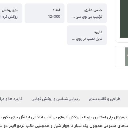
جنس مغزی
ابعاد
نوع روکش
ترکیب پی وی سی و پودر سنگ
300×12
کاربرد
قابل نصب بر روی دیوار و سقف
طراحی و قالب بندی
زیبایی شناسی و روکش نهایی
کاربرد ها و مزای
رترمووال پلی استایرن بهینا با روکش کره‌ای بی‌نظیر، انتخابی ایده‌آل برای د
الب‌های متنوعی همچون یک شیار تا چهار شیار و همچنین قالب ترمو لاینر دو ش