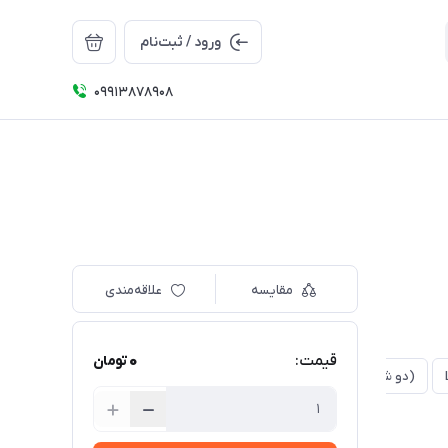
ورود / ثبت‌نام
09913878908
مقایسه
علاقه‌مندی
0
قیمت:
تومان
(دو شیار مدل لاینر) L14_01
(یک شیار) L16_01