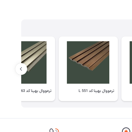
ترمووال بهینا کد L 551
ترمووال بهینا کد L 363