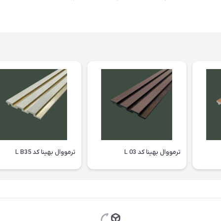
ترمووال بهینا کد L 03
ترمووال بهینا کد L B35