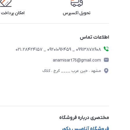
تحویل اکسپرس
امکان پرداخت 
اطلاعات تماس
09913878908 _ 09201096459 _ 021.28424157
anamisart76@gmail.com
مشهد ، خین عرب ____ کرج ، کلاک
مختصری درباره فروشگاه
فروشگاه آنامیس دکور