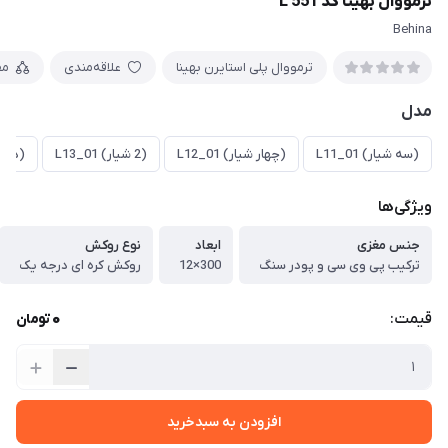
ترمووال بهینا کد L 551
Behina
ترمووال پلی استایرن بهینا
علاقه‌مندی
مق
مدل
(سه شیار) L11_01
(چهار شیار) L12_01
(2 شیار) L13_01
(دو شیا
ویژگی‌ها
جنس مغزی
ابعاد
نوع روکش
ترکیب پی وی سی و پودر سنگ
300×12
روکش کره ای درجه یک
0
قیمت:
تومان
افزودن به سبدخرید