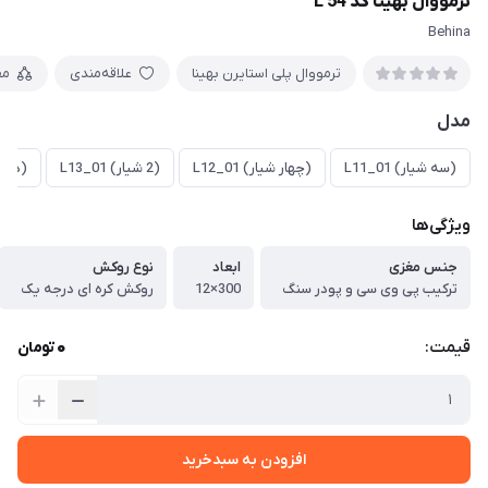
ترمووال بهینا کد L 54
Behina
ترمووال پلی استایرن بهینا
علاقه‌مندی
مق
مدل
(سه شیار) L11_01
(چهار شیار) L12_01
(2 شیار) L13_01
(دو شیا
ویژگی‌ها
جنس مغزی
ابعاد
نوع روکش
ترکیب پی وی سی و پودر سنگ
300×12
روکش کره ای درجه یک
0
قیمت:
تومان
افزودن به سبدخرید