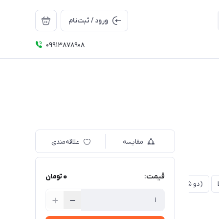
ورود / ثبت‌نام
09913878908
مقایسه
علاقه‌مندی
0
قیمت:
تومان
(دو شیار مدل لاینر) L14_01
(یک شیار) L16_01