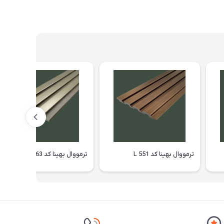
ترمووال بهینا کد L 551
ترمووال بهینا کد L 363