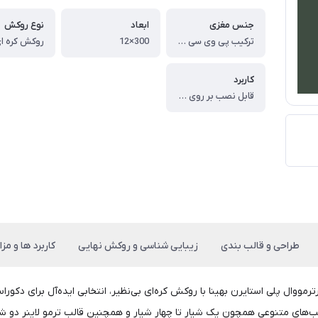
جنس مغزی
ابعاد
نوع روکش
ترکیب پی وی سی و پودر سنگ
300×12
کاربرد
قابل نصب بر روی دیوار و سقف
طراحی و قالب بندی
زیبایی شناسی و روکش نهایی
کاربرد ها و مزای
رترمووال پلی استایرن بهینا با روکش کره‌ای بی‌نظیر، انتخابی ایده‌آل برای د
الب‌های متنوعی همچون یک شیار تا چهار شیار و همچنین قالب ترمو لاینر دو ش