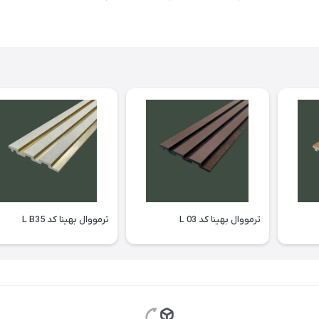
ترمووال بهینا کد L 03
ترمووال بهینا کد L B35