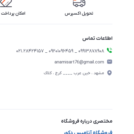
تحویل اکسپرس
امکان پرداخت 
اطلاعات تماس
09913878908 _ 09201096459 _ 021.28424157
anamisart76@gmail.com
مشهد ، خین عرب ____ کرج ، کلاک
مختصری درباره فروشگاه
فروشگاه آنامیس دکور