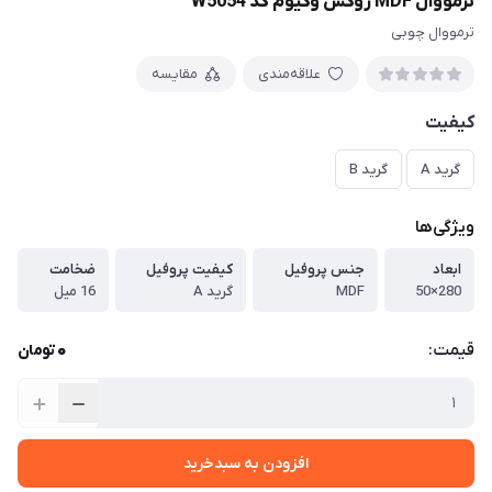
ترمووال MDF روکش وکیوم کد W5054
ترمووال چوبی
علاقه‌مندی
مقایسه
کیفیت
گرید A
گرید B
ویژگی‌ها
ابعاد
جنس پروفیل
کیفیت پروفیل
ضخامت
280×50
MDF
گرید A
16 میل
0
قیمت:
تومان
افزودن به سبدخرید