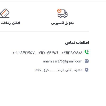
تحویل اکسپرس
امکان پرداخت 
اطلاعات تماس
09913878908 _ 09201096459 _ 021.28424157
anamisart76@gmail.com
مشهد ، خین عرب ____ کرج ، کلاک