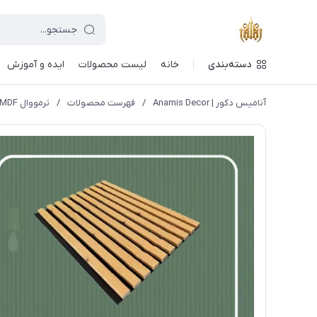
دسته‌بندی
خانه
لیست محصولات
ایده و آموزش
آنامیس دکور | Anamis Decor
/
فهرست محصولات
/
ترمووال MDF روکش وکیوم کد W5064