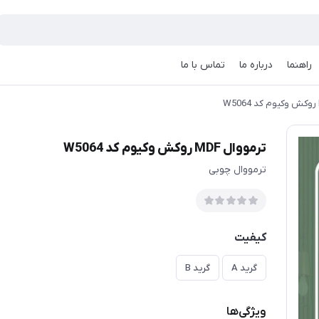
راهنما
درباره ما
تماس با ما
ترمووال MDF روکش وکیوم کد W5064
ترمووال چوبی
کیفیت
گرید A
گرید B
ویژگی‌ها