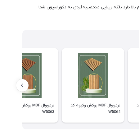
نه تنها دوام بالا دارد بلکه زیبایی منحصربه‌فردی به دکوراسیون شما
کد
ترمووال MDF روکش وکیوم کد
ترمووال MDF روکش وکیوم کد
W5063
W5064