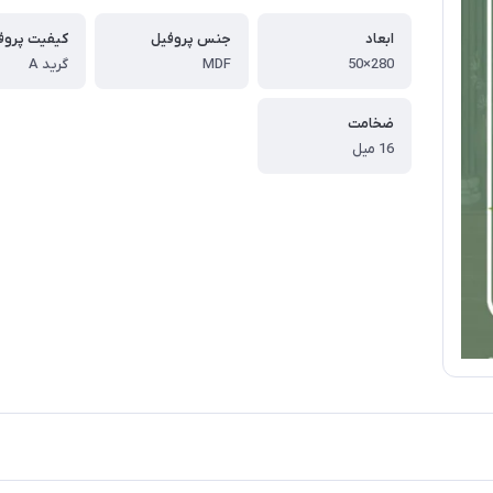
ابعاد
جنس پروفیل
کیفیت پروف
280×50
MDF
گرید A
ضخامت
16 میل