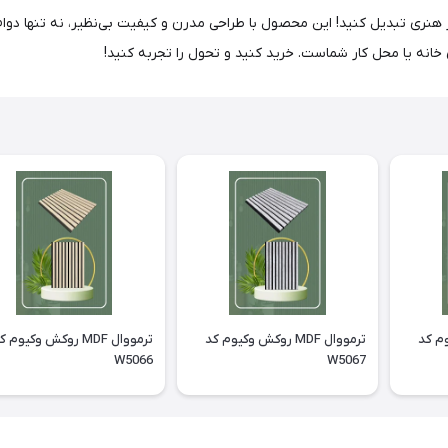
 W5064، فضای خود را به یک اثر هنری تبدیل کنید! این محصول با طراحی مدرن و کیفیت بی‌نظیر، 
انه یا محل کار شماست. خرید کنید و تحول را تجربه کنید!
وکیوم کد
ترمووال MDF روکش وکیوم کد
ترمووال MDF روکش وکیوم 
W5066
W5067