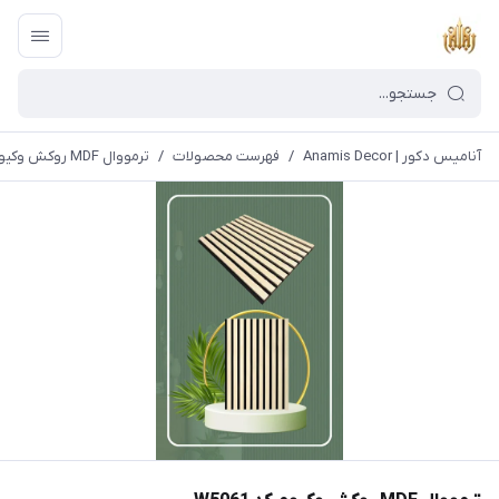
آنامیس دکور | Anamis Decor
/
فهرست محصولات
/
ترمووال MDF روکش وکیوم کد W5061