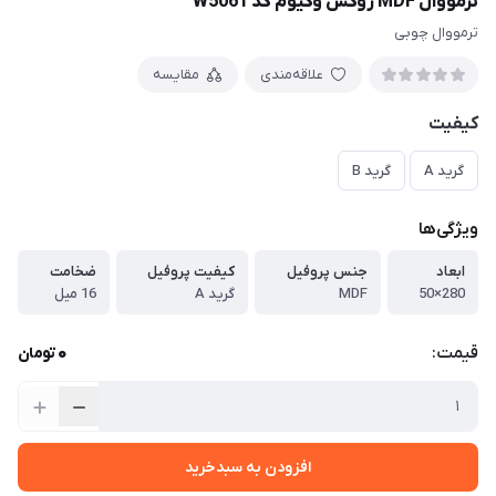
ترمووال MDF روکش وکیوم کد W5061
ترمووال چوبی
علاقه‌مندی
مقایسه
کیفیت
گرید A
گرید B
ویژگی‌ها
ابعاد
جنس پروفیل
کیفیت پروفیل
ضخامت
280×50
MDF
گرید A
16 میل
0
قیمت:
تومان
افزودن به سبدخرید