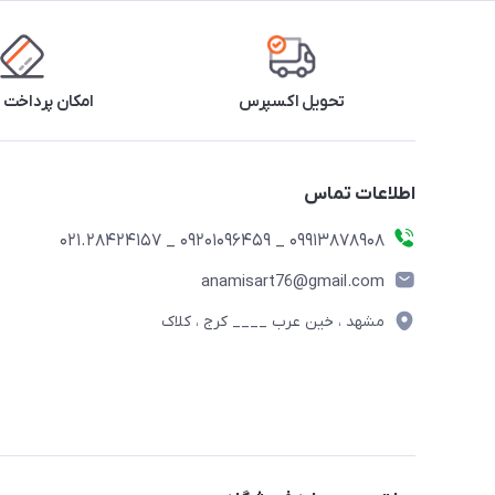
تحویل اکسپرس
امکان پرداخت 
اطلاعات تماس
09913878908 _ 09201096459 _ 021.28424157
anamisart76@gmail.com
مشهد ، خین عرب ____ کرج ، کلاک