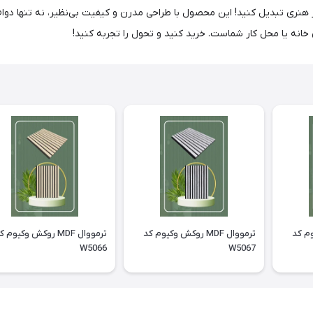
 W5069، فضای خود را به یک اثر هنری تبدیل کنید! این محصول با طراحی مدرن و کیفیت بی‌نظیر، 
انه یا محل کار شماست. خرید کنید و تحول را تجربه کنید!
وکیوم کد
ترمووال MDF روکش وکیوم کد
ترمووال MDF روکش وکیوم 
W5066
W5067