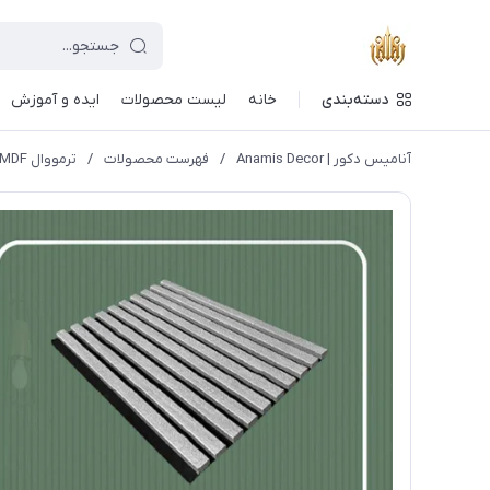
دسته‌بندی
خانه
لیست محصولات
ایده و آموزش
آنامیس دکور | Anamis Decor
/
فهرست محصولات
/
ترمووال MDF روکش وکیوم کد W5069