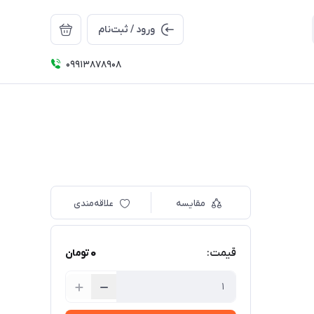
ورود / ثبت‌نام
09913878908
مقایسه
علاقه‌مندی
0
قیمت:
تومان