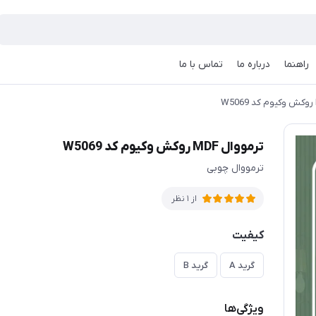
راهنما
درباره ما
تماس با ما
ترمووال MDF روکش وکیوم کد W5069
ترمووال چوبی
از 1 نظر
کیفیت
گرید A
گرید B
ویژگی‌ها