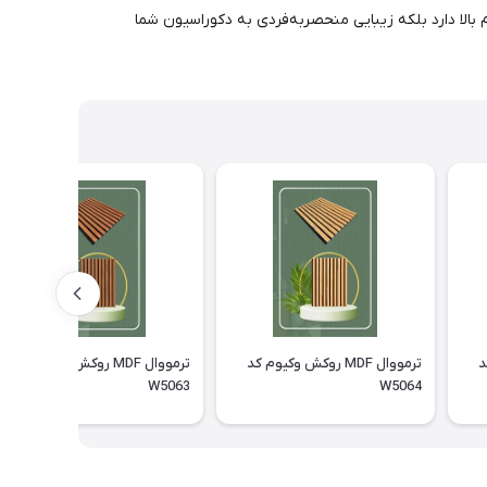
نه تنها دوام بالا دارد بلکه زیبایی منحصربه‌فردی به دکوراسیون شما
کد
ترمووال MDF روکش وکیوم کد
ترمووال MDF روکش وکیوم کد
W5063
W5064