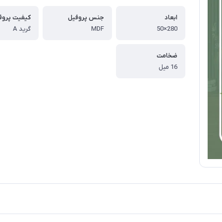
ابعاد
جنس پروفیل
کیفیت پروف
280×50
MDF
گرید A
ضخامت
16 میل