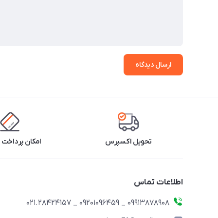
ارسال دیدگاه
تحویل اکسپرس
امکان پرداخت 
اطلاعات تماس
09913878908 _ 09201096459 _ 021.28424157