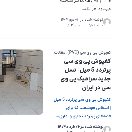
Luxury Vinyl Tile نیز شناخته
می‌شود. هر یک...
نوشته شده در
03 مهر 1404
توسط
مهسا صبری کلش
کفپوش پی وی سی (PVC)
مقالات
کفپوش پی وی سی
پرتردد 5 میل | نسل
جدید سرامیک پی وی
سی در ایران
کفپوش پی وی سی پرتردد 5 میل
| انتخابی هوشمندانه برای
فضاهای پرتردد
تجاری و اداری...
نوشته شده در
26 خرداد 1404