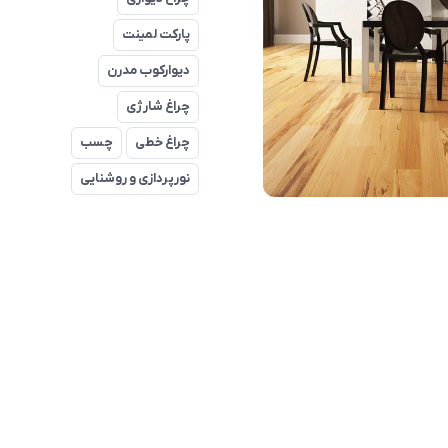
پارکت لمینت
دیوارکوب مدرن
چراغ شارژی
چراغ خطی
چسب
نورپردازی و روشنایی