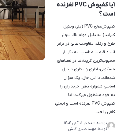
آیا کفپوش PVC لغزنده
است؟
کفپوش‌های PVC (پلی وینیل
کلراید) به دلیل دوام بالا، تنوع
طرح و رنگ، مقاومت عالی در برابر
آب و قیمت مناسب، به یکی از
محبوب‌ترین گزینه‌ها در فضاهای
مسکونی، اداری و تجاری تبدیل
شده‌اند. با این حال، یک سؤال
اساسی همواره ذهن خریداران را
به خود مشغول می‌کند: آیا
کفپوش PVC لغزنده است و ایمنی
کافی را ف...
نوشته شده در
01 آبان 1404
توسط
مهسا صبری کلش