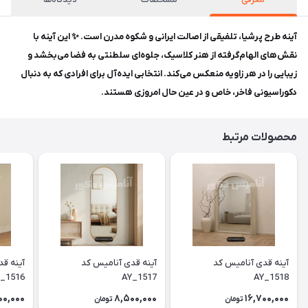
آینه طرح پرشیا، تلفیقی از اصالت ایرانی و شکوه مدرن است. ✨ این آینه با
نقش‌های الهام‌گرفته از هنر کلاسیک، جلوه‌ای سلطنتی به فضا می‌بخشد و
زیبایی را در هر زاویه منعکس می‌کند. انتخابی ایده‌آل برای افرادی که به دنبال
دکوراسیونی فاخر، خاص و در عین حال امروزی هستند.
محصولات مرتبط
آینه قدی آنامیس کد
آینه قدی آنامیس کد
آینه ق
_1516
AY_1517
AY_1518
00,000
8,500,000
16,700,000
تومان
تومان