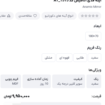
آینه قدی آنامیس کد AY_1515
Anamis Mirror
انواع آینه های دکوراتیو
علاقه‌مندی
مقای
ابعاد
70×180
رنگ فریم
سفید
طلایی
قهوه ای
مشکی
ویژگی‌ها
رنگ
کیفیت
زمان آماده سازی
فریم چوبی
سفید
سوپر کلییر درجه یک
10 روز
MDF
9,950,000
قیمت:
تومان