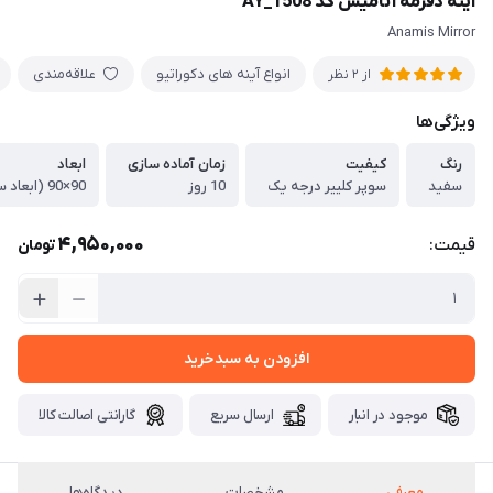
آینه دفرمه آنامیس کد AY_1508
Anamis Mirror
انواع آینه های دکوراتیو
علاقه‌مندی
از 2 نظر
ویژگی‌ها
رنگ
کیفیت
زمان آماده سازی
ابعاد
سفید
سوپر کلییر درجه یک
10 روز
90×90 (ابعاد سفارشی پذیرفته می شود)
4,950,000
قیمت:
تومان
افزودن به سبدخرید
موجود در انبار
ارسال سریع
گارانتی اصالت کالا
معرفی
مشخصات
دیدگاه‌ها