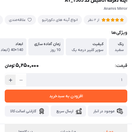
آینه دفرمه آنامیس کد AY_1505
Anamis Mirror
انواع آینه های دکوراتیو
علاقه‌مندی
از 2 نظر
ویژگی‌ها
رنگ
کیفیت
زمان آماده سازی
ابعاد
سفید
سوپر کلییر درجه یک
10 روز
140×40 (ابعاد سفارشی پذیرفته می شود)
5,250,000
قیمت:
تومان
افزودن به سبدخرید
موجود در انبار
ارسال سریع
گارانتی اصالت کالا
معرفی
مشخصات
دیدگاه‌ها