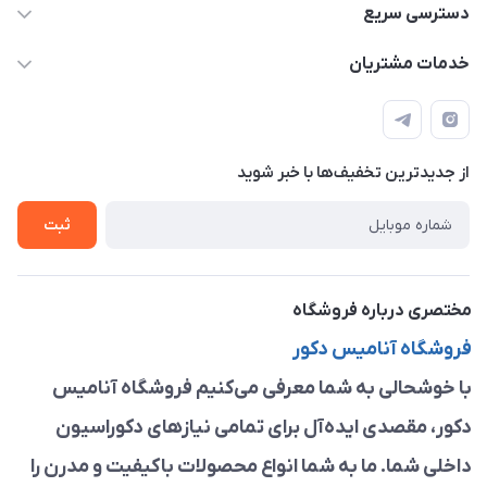
09913878908 _ 09201096459 _ 021.28424157
دسترسی سریع
anamisart76@gmail.com
حساب کاربری
خدمات مشتریان
مشهد ، خین عرب ____ کرج ، کلاک
مجله فروشگاه
قوانین و مقررات
لیست محصولات
حریم خصوصی
درباره ما
از جدید‌ترین تخفیف‌ها با‌ خبر شوید
راهنما
تماس با ما
ثبت
مختصری درباره فروشگاه
فروشگاه آنامیس دکور
با خوشحالی به شما معرفی می‌کنیم فروشگاه آنامیس
دکور، مقصدی ایده‌آل برای تمامی نیازهای دکوراسیون
داخلی شما. ما به شما انواع محصولات باکیفیت و مدرن را