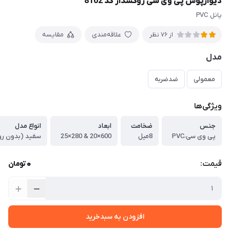
دیوارپوش پی وی سی روکشدار کد 8102
پانل PVC
علاقه‌مندی
مقایسه
از 76 نظر
مدل
معمولی
ضدضربه
ویژگی‌ها
جنس
ضخامت
ابعاد
انواع مدل
پی وی سی،PVC
8میل
600×20 & 280×25
0
قیمت:
تومان
افزودن به سبدخرید