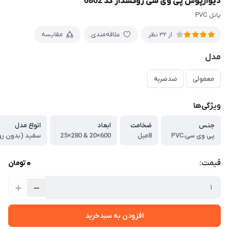
دیوارپوش پی وی سی روکشدار کد 6802
پانل PVC
علاقه‌مندی
مقایسه
از 32 نظر
مدل
معمولی
ضدضربه
ویژگی‌ها
جنس
ضخامت
ابعاد
انواع مدل
پی وی سی،PVC
8میل
600×20 & 280×25
0
قیمت:
تومان
افزودن به سبدخرید