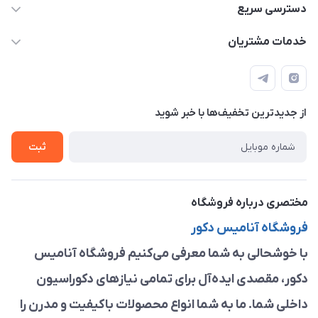
09913878908 _ 09201096459 _ 021.28424157
دسترسی سریع
anamisart76@gmail.com
حساب کاربری
خدمات مشتریان
مشهد ، خین عرب ____ کرج ، کلاک
مجله فروشگاه
قوانین و مقررات
لیست محصولات
حریم خصوصی
درباره ما
از جدید‌ترین تخفیف‌ها با‌ خبر شوید
راهنما
تماس با ما
ثبت
مختصری درباره فروشگاه
فروشگاه آنامیس دکور
با خوشحالی به شما معرفی می‌کنیم فروشگاه آنامیس
دکور، مقصدی ایده‌آل برای تمامی نیازهای دکوراسیون
داخلی شما. ما به شما انواع محصولات باکیفیت و مدرن را