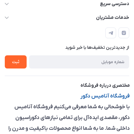
09913878908 _ 09201096459 _ 021.28424157
دسترسی سریع
anamisart76@gmail.com
حساب کاربری
خدمات مشتریان
مشهد ، خین عرب ____ کرج ، کلاک
مجله فروشگاه
قوانین و مقررات
لیست محصولات
حریم خصوصی
درباره ما
از جدید‌ترین تخفیف‌ها با‌ خبر شوید
راهنما
تماس با ما
ثبت
مختصری درباره فروشگاه
فروشگاه آنامیس دکور
با خوشحالی به شما معرفی می‌کنیم فروشگاه آنامیس
دکور، مقصدی ایده‌آل برای تمامی نیازهای دکوراسیون
داخلی شما. ما به شما انواع محصولات باکیفیت و مدرن را