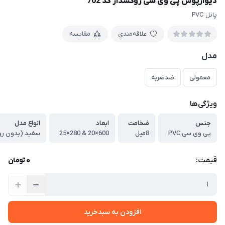
دیوارپوش پی وی سی روکشدار کد 702
پانل PVC
علاقه‌مندی
مقایسه
مدل
معمولی
ضدضربه
ویژگی‌ها
جنس
ضخامت
ابعاد
انواع مدل
پی وی سی،PVC
8میل
600×20 & 280×25
0
قیمت:
تومان
افزودن به سبدخرید