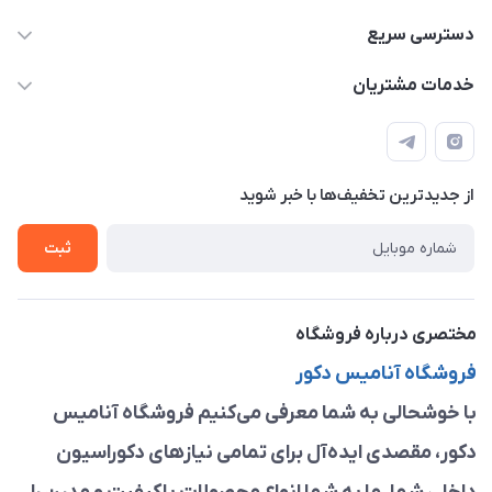
09913878908 _ 09201096459 _ 021.28424157
دسترسی سریع
anamisart76@gmail.com
حساب کاربری
خدمات مشتریان
مشهد ، خین عرب ____ کرج ، کلاک
مجله فروشگاه
قوانین و مقررات
لیست محصولات
حریم خصوصی
درباره ما
از جدید‌ترین تخفیف‌ها با‌ خبر شوید
راهنما
تماس با ما
ثبت
مختصری درباره فروشگاه
فروشگاه آنامیس دکور
با خوشحالی به شما معرفی می‌کنیم فروشگاه آنامیس
دکور، مقصدی ایده‌آل برای تمامی نیازهای دکوراسیون