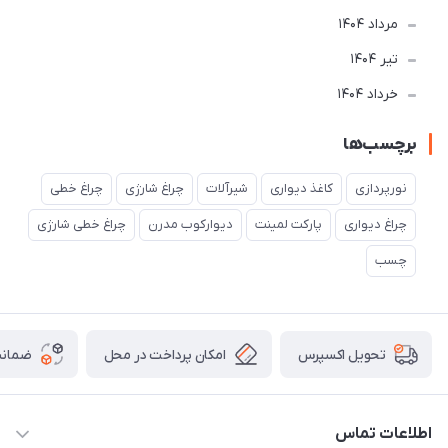
مرداد 1404
تير 1404
خرداد 1404
برچسب‌ها
نورپردازی
کاغذ دیواری
شیرآلات
چراغ شارژی
چراغ خطی
چراغ دیواری
پارکت لمینت
دیوارکوب مدرن
چراغ خطی شارژی
چسب
امکان پرداخت در محل
ضمانت
تحویل اکسپرس
اطلاعات تماس