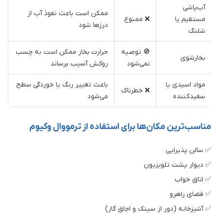
آب‌پاشی
ممکن است باعث نفوذ آب از
مستقیم یا
❌ ممنوع
درزها شود
شلنگ
🚫 توصیه
حرارت بخار ممکن است به چسب
بخارشوی
نمی‌شود
روکش آسیب برساند
مواد اسیدی یا
باعث تغییر رنگ یا خوردگی سطح
❌ خطرناک
سفیدکننده
می‌شود
مناسب‌ترین مکان‌ها برای استفاده از ترمووال وکیوم
✅ سالن پذیرایی
✅ دیوار پشت تلویزیون
✅ اتاق خواب
✅ فضای راهرو
✅ آشپزخانه (دور از سینک و اجاق گاز)