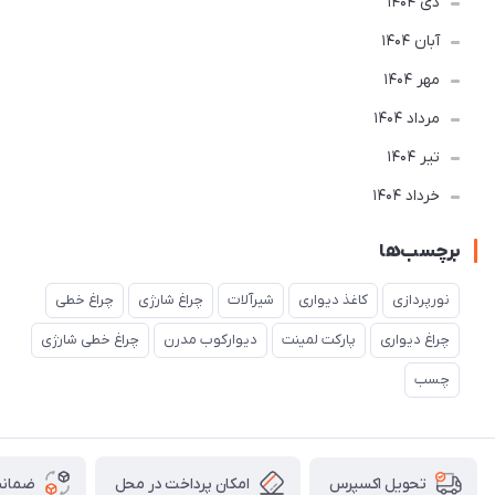
دی 1404
آبان 1404
مهر 1404
مرداد 1404
تير 1404
خرداد 1404
برچسب‌ها
نورپردازی
کاغذ دیواری
شیرآلات
چراغ شارژی
چراغ خطی
چراغ دیواری
پارکت لمینت
دیوارکوب مدرن
چراغ خطی شارژی
چسب
امکان پرداخت در محل
ضمانت
تحویل اکسپرس