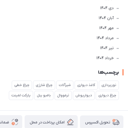
دی 1404
آبان 1404
مهر 1404
مرداد 1404
تير 1404
خرداد 1404
برچسب‌ها
نورپردازی
کاغذ دیواری
شیرآلات
چراغ شارژی
چراغ خطی
چراغ دیواری
دیوارپوش
ترمووال
بامبو پنل
پارکت لمینت
امکان پرداخت در محل
ضمانت
تحویل اکسپرس