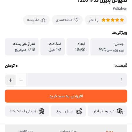
کفپوش پلیژن کد 9_7220
Polizhen
علاقه‌مندی
مقایسه
از 1 نظر
ویژگی‌ها
جنس
ابعاد
ضخامت
متراژ هر بسته
پی وی سی،PVC
90×15
1/8 میل
4/18 مترمربع
0
قیمت:
تومان
افزودن به سبدخرید
موجود در انبار
ارسال سریع
گارانتی اصالت کالا
معرفی
مشخصات
دیدگاه‌ها