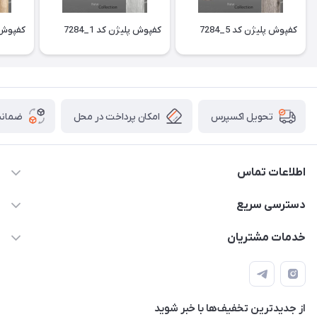
کفپوش پلیژن کد 5_7284
کفپوش پلیژن کد 1_7284
کفپوش پل
امکان پرداخت در محل
ضمانت
تحویل اکسپرس
اطلاعات تماس
09913878908 _ 09201096459 _ 021.28424157
دسترسی سریع
anamisart76@gmail.com
حساب کاربری
خدمات مشتریان
مشهد ، خین عرب ____ کرج ، کلاک
مجله فروشگاه
قوانین و مقررات
لیست محصولات
حریم خصوصی
درباره ما
از جدید‌ترین تخفیف‌ها با‌ خبر شوید
راهنما