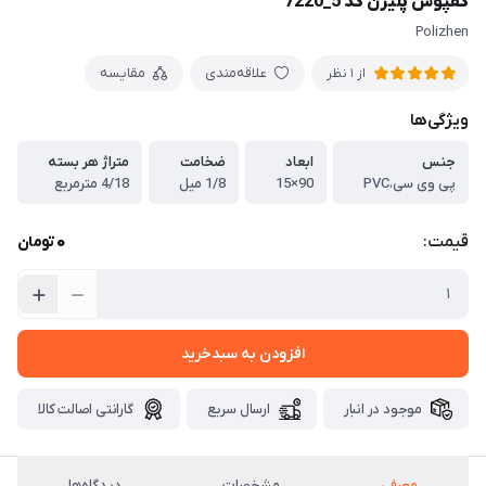
کفپوش پلیژن کد 5_7220
Polizhen
علاقه‌مندی
مقایسه
از 1 نظر
ویژگی‌ها
جنس
ابعاد
ضخامت
متراژ هر بسته
پی وی سی،PVC
90×15
1/8 میل
4/18 مترمربع
0
قیمت:
تومان
افزودن به سبدخرید
موجود در انبار
ارسال سریع
گارانتی اصالت کالا
معرفی
مشخصات
دیدگاه‌ها