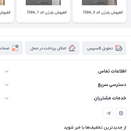
کفپوش پلیژن کد 5_7284
کفپوش پلیژن کد 1_7284
کفپوش پل
امکان پرداخت در محل
ضمانت
تحویل اکسپرس
اطلاعات تماس
09913878908 _ 09201096459 _ 021.28424157
دسترسی سریع
anamisart76@gmail.com
حساب کاربری
خدمات مشتریان
مشهد ، خین عرب ____ کرج ، کلاک
مجله فروشگاه
قوانین و مقررات
لیست محصولات
حریم خصوصی
درباره ما
از جدید‌ترین تخفیف‌ها با‌ خبر شوید
راهنما