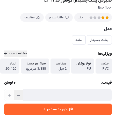
کفپوش پشت چسبدار اکوفلور کد EF 11
Eco floor
علاقه‌مندی
مقایسه
از 1 نظر
مدل
پشت چسبدار
ساده
ویژگی‌ها
مشاهده همه
جنس
نوع روکش
صخامت
متراژ هر بسته
ابعاد
PVC
PU
2 میل
3/888 مترمربع
120×20
0
قیمت:
تومان
افزودن به سبدخرید