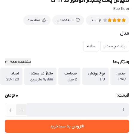
کفپوش پشت چسبدار اکوفلور کد EF 17
Eco floor
علاقه‌مندی
مقایسه
از 1 نظر
مدل
پشت چسبدار
ساده
ویژگی‌ها
مشاهده همه
جنس
نوع روکش
صخامت
متراژ هر بسته
ابعاد
PVC
PU
2 میل
3/888 مترمربع
120×20
0
قیمت:
تومان
افزودن به سبدخرید