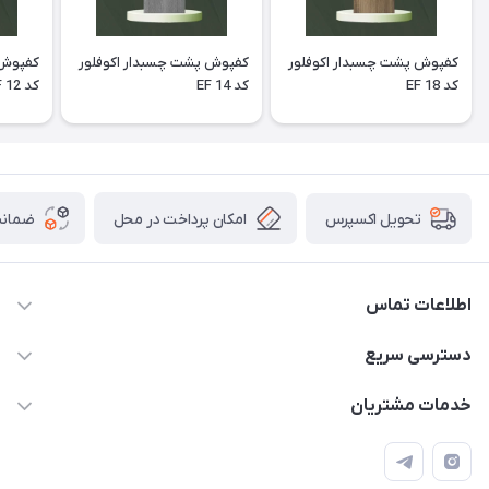
کفپوش پشت چسبدار اکوفلور
کفپوش پشت چسبدار اکوفلور
کفپوش 
کد EF 18
کد EF 14
کد EF 12
امکان پرداخت در محل
ضمانت
تحویل اکسپرس
اطلاعات تماس
09913878908 _ 09201096459 _ 021.28424157
دسترسی سریع
anamisart76@gmail.com
حساب کاربری
خدمات مشتریان
مشهد ، خین عرب ____ کرج ، کلاک
مجله فروشگاه
قوانین و مقررات
لیست محصولات
حریم خصوصی