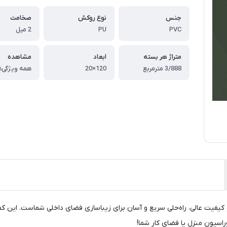
جنس
نوع روکش
صخامت
PVC
PU
2 میل
متراژ هر بسته
ابعاد
مشاهده
3/888 مترمربع
120×20
همه ویژگی‌ه
EF 09، با طراحی منحصر‌به‌فرد و کیفیت عالی، راه‌حلی سریع و آسان برای زیباسازی فضای داخل
وراسیون منزل یا فضای کار شما!