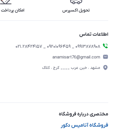
تحویل اکسپرس
امکان پرداخت 
اطلاعات تماس
09913878908 _ 09201096459 _ 021.28424157
anamisart76@gmail.com
مشهد ، خین عرب ____ کرج ، کلاک
مختصری درباره فروشگاه
فروشگاه آنامیس دکور