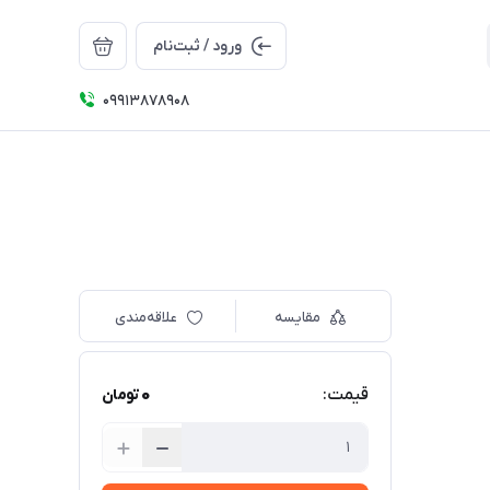
ورود / ثبت‌نام
09913878908
مقایسه
علاقه‌مندی
0
قیمت:
تومان