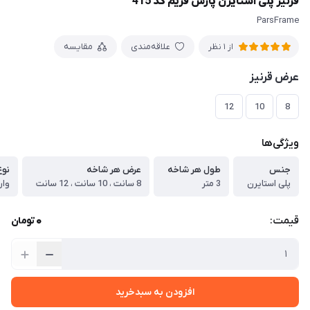
قرنیز پلی استایرن پارس فریم کد 415
ParsFrame
علاقه‌مندی
مقایسه
از 1 نظر
عرض قرنیز
12
10
8
ویژگی‌ها
جنس
طول هر شاخه
عرض هر شاخه
نو
پلی استایرن
3 متر
8 سانت ، 10 سانت ، 12 سانت
وار
0
قیمت:
تومان
افزودن به سبدخرید