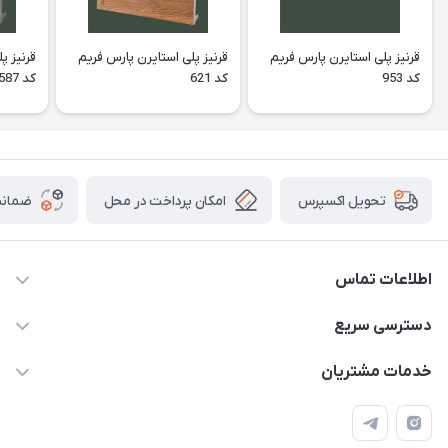
قرنیز پلی استایرن پارس فریم
قرنیز پلی استایرن پارس فریم
قرنیز پ
کد 953
کد 621
کد 587
امکان پرداخت در محل
ضمانت
تحویل اکسپرس
اطلاعات تماس
09913878908 _ 09201096459 _ 021.28424157
دسترسی سریع
anamisart76@gmail.com
حساب کاربری
خدمات مشتریان
مشهد ، خین عرب ____ کرج ، کلاک
مجله فروشگاه
قوانین و مقررات
لیست محصولات
حریم خصوصی