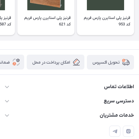
قرنیز پلی استایرن پارس فریم
قرنیز پلی استایرن پارس فریم
قرنیز پ
کد 953
کد 621
کد 587
امکان پرداخت در محل
ضمانت
تحویل اکسپرس
اطلاعات تماس
09913878908 _ 09201096459 _ 021.28424157
دسترسی سریع
anamisart76@gmail.com
حساب کاربری
خدمات مشتریان
مشهد ، خین عرب ____ کرج ، کلاک
مجله فروشگاه
قوانین و مقررات
لیست محصولات
حریم خصوصی