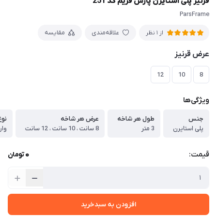
قرنیز پلی استایرن پارس فریم کد 251
ParsFrame
علاقه‌مندی
مقایسه
از 1 نظر
عرض قرنیز
12
10
8
ویژگی‌ها
جنس
طول هر شاخه
عرض هر شاخه
نو
پلی استایرن
3 متر
8 سانت ، 10 سانت ، 12 سانت
وار
0
قیمت:
تومان
افزودن به سبدخرید