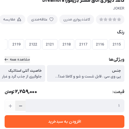
کاغذ دیواری اتاق مستر دِریمورا Dreamora
JOKER
کاغذدیواری مدرن
علاقه‌مندی
مقایسه
رنگ
20
2119
2122
2121
2118
2117
2116
2115
ویژگی‌ها
مشاهده همه
جنس
خاصیت آنتی استاتیک
پی وی سی ، قابل شست و شو و کاملا ضدآب و قابل تمیزکاری آسان
جلوگیری از جذب گرد و غبار
2,259,000
قیمت:
تومان
افزودن به سبدخرید