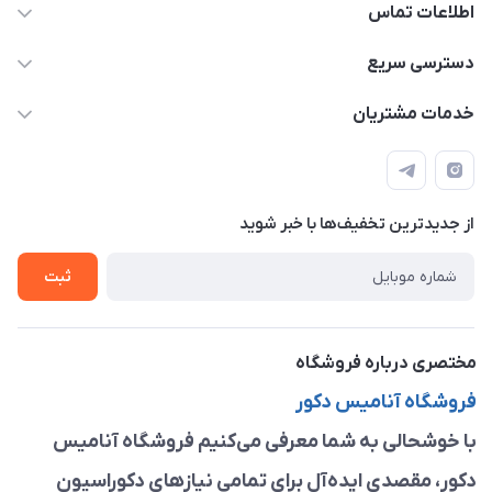
اطلاعات تماس
09913878908 _ 09201096459 _ 021.28424157
دسترسی سریع
anamisart76@gmail.com
حساب کاربری
خدمات مشتریان
مشهد ، خین عرب ____ کرج ، کلاک
مجله فروشگاه
قوانین و مقررات
لیست محصولات
حریم خصوصی
درباره ما
از جدید‌ترین تخفیف‌ها با‌ خبر شوید
راهنما
تماس با ما
ثبت
مختصری درباره فروشگاه
فروشگاه آنامیس دکور
با خوشحالی به شما معرفی می‌کنیم فروشگاه آنامیس
دکور، مقصدی ایده‌آل برای تمامی نیازهای دکوراسیون