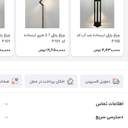
چراغ پارکی ایستاده ضد آب کد
چراغ پارکی 2.7 متری ایستاده
P102
کد P101
P101
50,000
19,650,000
4,430,000
تومان
تومان
امکان پرداخت در محل
ضمانت
تحویل اکسپرس
اطلاعات تماس
09913878908 _ 09201096459 _ 021.28424157
دسترسی سریع
anamisart76@gmail.com
حساب کاربری