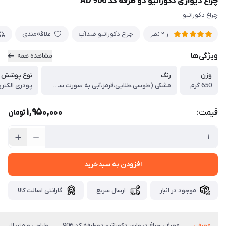
چراغ دیواری دکوراتیو دو طرفه کد 906 AD
چراغ دکوراتیو
چراغ دکوراتیو ضدآب
علاقه‌مندی
از 2 نظر
ویژگی‌ها
مشاهده همه
وزن
رنگ
نوع پوشش ر
650 گرم
مشکی (طوسی،طلایی،قرمز،آبی به صورت سفارشی بالای 60 عدد)
پودری الکترو
1,950,000
قیمت:
تومان
افزودن به سبدخرید
موجود در انبار
ارسال سریع
گارانتی اصالت کالا
معرفی
معرفی چراغ دیواری دکوراتیو دوطرفه کد 906
طراحی و متریال