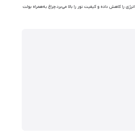
 و هم فضای سبز پشت چراغ را روشن می‌کند. استفاده از سیستم LED بدون فلیکر، مصرف انرژی را کاهش داده و کیفیت نور را بالا می‌برد.چراغ به‌همراه بولت