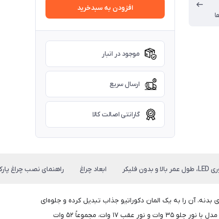
افزودن به سبدخرید
ا
موجود در انبار
ارسال سریع
گارانتی اصالت کالا
بالا و بدون فلیکر
ابعاد چراغ
راهنمای نصب چراغ پارکی 2.7 متری 1
ال و شکست زاویه‌ای بدنه، آن را به یک المان دکوراتیو جذاب تبدیل کرده و جلوه‌ای
هماهنگ با محیط‌های مدرن و طبیعی ایجاد می‌کند. بدنه چراغ با رنگ پودری پلی‌استر ساخته شده و در برابر باران و آفتاب مقاومت بالایی دارد.این مدل با نور جلو ۳۵ وات و نور عقب ۱۷ وات، مجموعاً ۵۲ وات