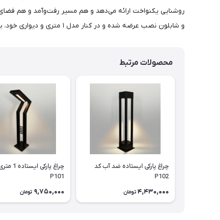
و شابلون نصب عرضه شده و در کنار مدل ۱ متری و دیواری خود، یک ست کامل و یکپارچه برای محوطه‌سازی باغ، ویلا و پارک ایجاد می‌کند.
محصولات مرتبط
چراغ پارکی ایستاده ضد آب کد
چراغ پارکی ایستا
P101
P102
9,750,000
4,430,000
تومان
تومان