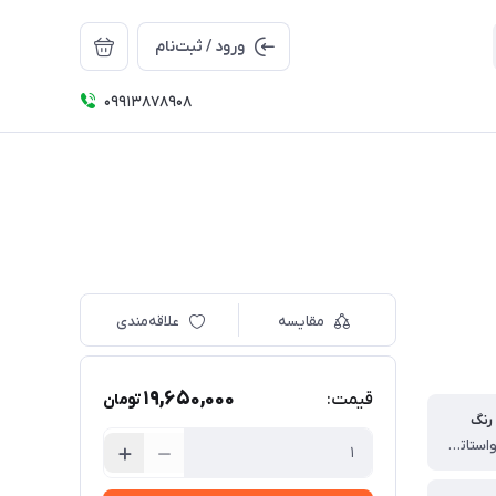
ورود / ثبت‌نام
09913878908
مقایسه
علاقه‌مندی
19,650,000
قیمت:
تومان
رنگ
پودری الکترواستاتیک پلی استر