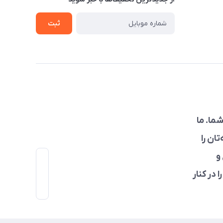
ثبت
ما. ما
ان را
و
 در کنار