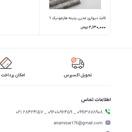
کاغذ دیواری مدرن پتینه هارمونیک 1
2,130,000
تومان
تحویل اکسپرس
امکان پرداخت 
اطلاعات تماس
09913878908 _ 09201096459 _ 021.28424157
anamisart76@gmail.com