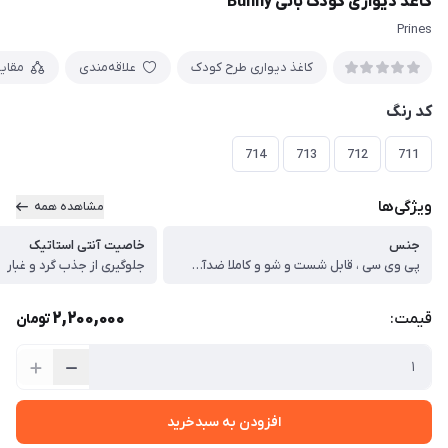
کاغذ دیواری کودک بانی Bunny
Prines
کاغذ دیواری طرح کودک
علاقه‌مندی
مقای
کد رنگ
714
713
712
711
ویژگی‌ها
مشاهده همه
جنس
خاصیت آنتی استاتیک
پی وی سی ، قابل شست و شو و کاملا ضدآب و قابل تمیزکاری آسان
جلوگیری از جذب گرد و غبار
2,200,000
قیمت:
تومان
افزودن به سبدخرید