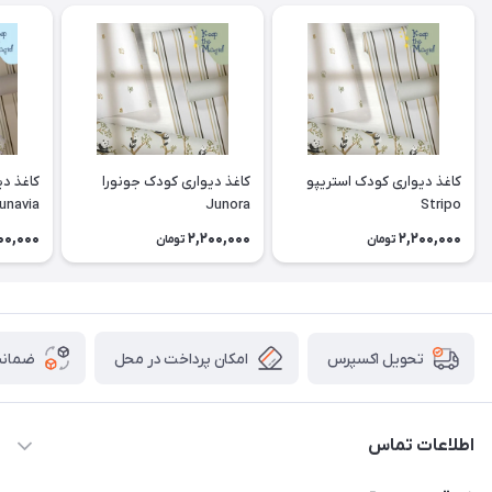
کاغذ دیواری کودک استریپو
کاغذ دیواری کودک جونورا
کاغذ دی
unavia
Junora
Stripo
00,000
2,200,000
2,200,000
تومان
تومان
امکان پرداخت در محل
ضمانت
تحویل اکسپرس
اطلاعات تماس
09913878908 _ 09201096459 _ 021.28424157