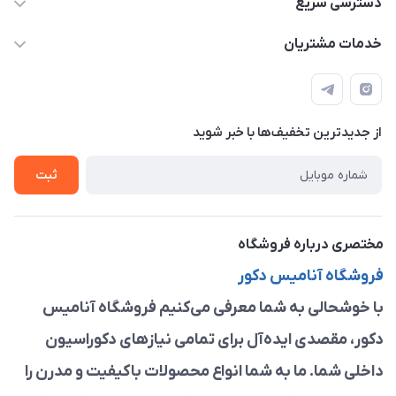
دسترسی سریع
anamisart76@gmail.com
حساب کاربری
خدمات مشتریان
مشهد ، خین عرب ____ کرج ، کلاک
مجله فروشگاه
قوانین و مقررات
لیست محصولات
حریم خصوصی
درباره ما
از جدید‌ترین تخفیف‌ها با‌ خبر شوید
راهنما
تماس با ما
ثبت
مختصری درباره فروشگاه
فروشگاه آنامیس دکور
با خوشحالی به شما معرفی می‌کنیم فروشگاه آنامیس
دکور، مقصدی ایده‌آل برای تمامی نیازهای دکوراسیون
داخلی شما. ما به شما انواع محصولات باکیفیت و مدرن را