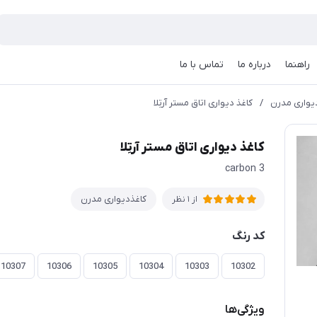
راهنما
درباره ما
تماس با ما
یواری مدرن
/
کاغذ دیواری اتاق مستر آرتِلا
کاغذ دیواری اتاق مستر آرتِلا
carbon 3
کاغذدیواری مدرن
از 1 نظر
کد رنگ
10307
10306
10305
10304
10303
10302
ویژگی‌ها