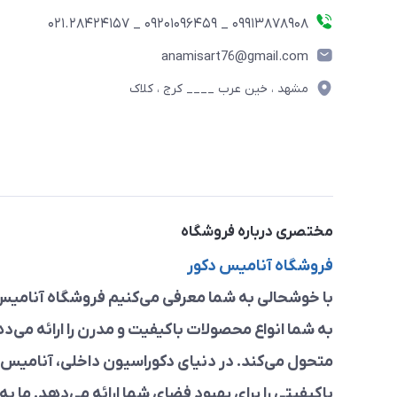
09913878908 _ 09201096459 _ 021.28424157
anamisart76@gmail.com
مشهد ، خین عرب ____ کرج ، کلاک
مختصری درباره فروشگاه
فروشگاه آنامیس دکور
با خوشحالی به شما معرفی می‌کنیم فروشگاه آنامیس 
به شما انواع محصولات باکیفیت و مدرن را ارائه می‌د
متحول می‌کند. در دنیای دکوراسیون داخلی، آنامیس د
باکیفیتی را برای بهبود فضای شما ارائه می‌دهد. ما به