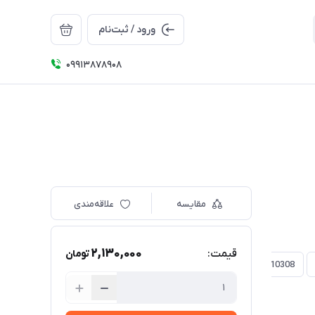
ورود / ثبت‌نام
09913878908
مقایسه
علاقه‌مندی
2,130,000
قیمت:
تومان
10310
10309
10308