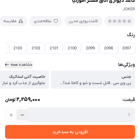
کاغذ دیواری اتاق مستر آمورلیا
JOKER
کاغذدیواری مدرن
علاقه‌مندی
مقایسه
رنگ
04
2103
2102
2101
2100
2099
2098
2097
ویژگی‌ها
مشاهده همه
جنس
خاصیت آنتی استاتیک
پی وی سی ، قابل شست و شو و کاملا ضدآب و قابل تمیزکاری آسان
جلوگیری از جذب گرد و غبار
2,259,000
قیمت:
تومان
افزودن به سبدخرید