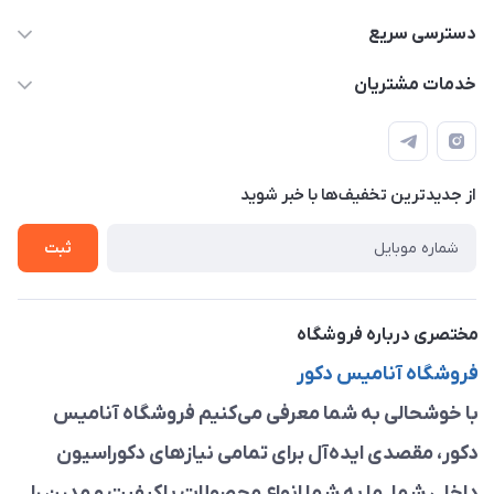
09913878908 _ 09201096459 _ 021.28424157
دسترسی سریع
anamisart76@gmail.com
حساب کاربری
خدمات مشتریان
مشهد ، خین عرب ____ کرج ، کلاک
مجله فروشگاه
قوانین و مقررات
لیست محصولات
حریم خصوصی
درباره ما
از جدید‌ترین تخفیف‌ها با‌ خبر شوید
راهنما
تماس با ما
ثبت
مختصری درباره فروشگاه
فروشگاه آنامیس دکور
با خوشحالی به شما معرفی می‌کنیم فروشگاه آنامیس
دکور، مقصدی ایده‌آل برای تمامی نیازهای دکوراسیون
داخلی شما. ما به شما انواع محصولات باکیفیت و مدرن را