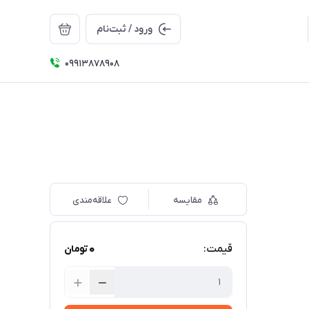
ورود / ثبت‌نام
09913878908
مقایسه
علاقه‌مندی
0
قیمت:
تومان