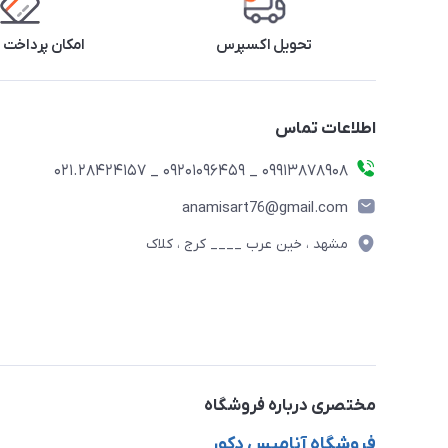
تحویل اکسپرس
امکان پرداخت 
اطلاعات تماس
09913878908 _ 09201096459 _ 021.28424157
anamisart76@gmail.com
مشهد ، خین عرب ____ کرج ، کلاک
مختصری درباره فروشگاه
فروشگاه آنامیس دکور