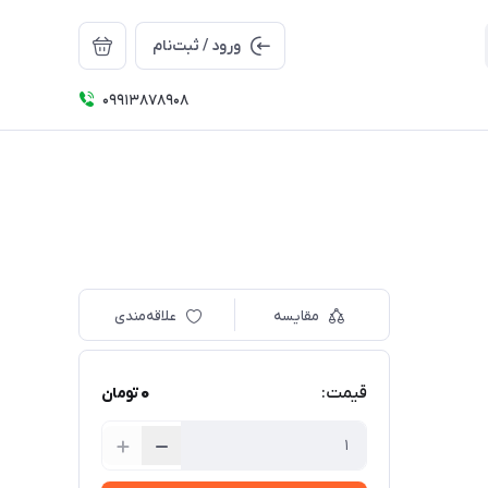
ورود / ثبت‌نام
09913878908
مقایسه
علاقه‌مندی
0
قیمت:
تومان