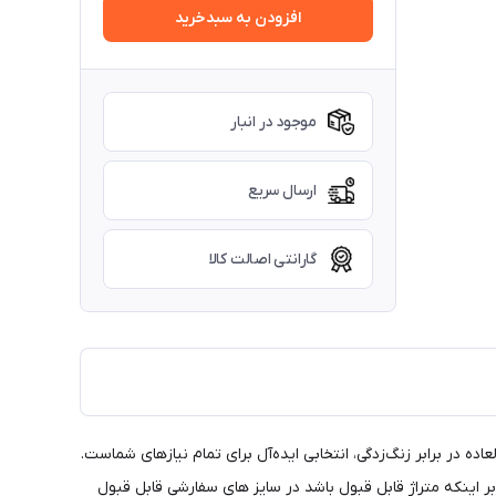
افزودن به سبدخرید
موجود در انبار
ارسال سریع
گارانتی اصالت کالا
ه در برابر زنگ‌زدگی، انتخابی ایده‌آل برای تمام نیازهای شماست.
ید و به فضای خود جذابیت بی‌پایان ببخشید! ابعاد ورق کامل استیل 244×122 می باشد و مشروط بر اینکه متراژ قابل قبول باشد در سایز های سفارشی قابل قبول