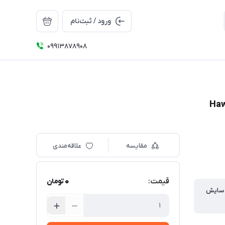
ورود / ثبت‌نام
09913878908
مقایسه
علاقه‌مندی
0
قیمت:
تومان
سایش