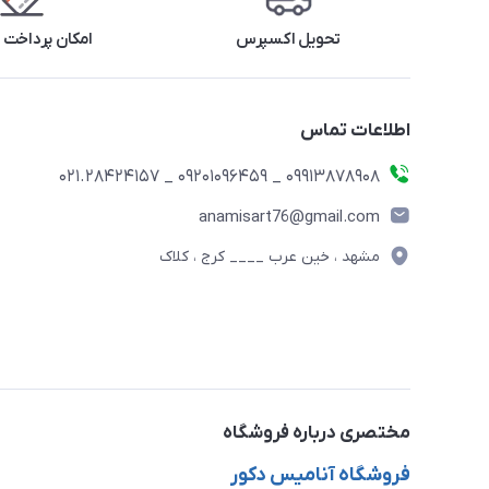
تحویل اکسپرس
امکان پرداخت 
اطلاعات تماس
09913878908 _ 09201096459 _ 021.28424157
anamisart76@gmail.com
مشهد ، خین عرب ____ کرج ، کلاک
مختصری درباره فروشگاه
فروشگاه آنامیس دکور