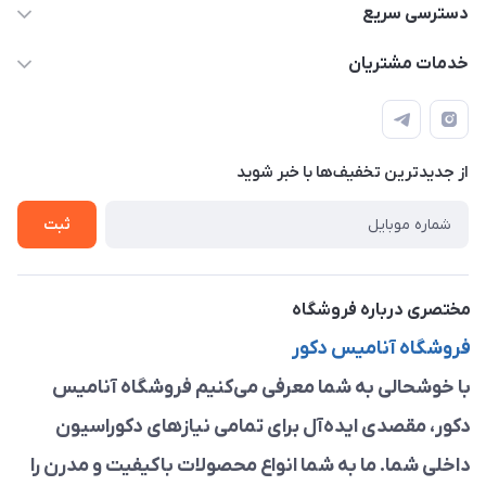
09913878908 _ 09201096459 _ 021.28424157
دسترسی سریع
anamisart76@gmail.com
حساب کاربری
خدمات مشتریان
مشهد ، خین عرب ____ کرج ، کلاک
مجله فروشگاه
قوانین و مقررات
لیست محصولات
حریم خصوصی
درباره ما
از جدید‌ترین تخفیف‌ها با‌ خبر شوید
راهنما
تماس با ما
ثبت
مختصری درباره فروشگاه
فروشگاه آنامیس دکور
با خوشحالی به شما معرفی می‌کنیم فروشگاه آنامیس
دکور، مقصدی ایده‌آل برای تمامی نیازهای دکوراسیون
داخلی شما. ما به شما انواع محصولات باکیفیت و مدرن را