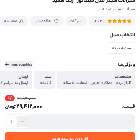
شیرآلات شیذر مدل مینیاتور | رنگ سفید
شیرآلات شیذر مینیاتور
شیرآلات
علاقه‌مندی
مقایسه
از 2 نظر
انتخاب مدل
ست 4 تیکه
ویژگی‌ها
مشاهده همه
مشخصات
ست
ارسال
آلیاژ برنج ، عملکرد اهرمی ، ضمانت ۵ ساله
4 تیکه
ارسال به سراسر ک
9٪
31,970,000
29,412,000
قیمت:
تومان
افزودن به سبدخرید