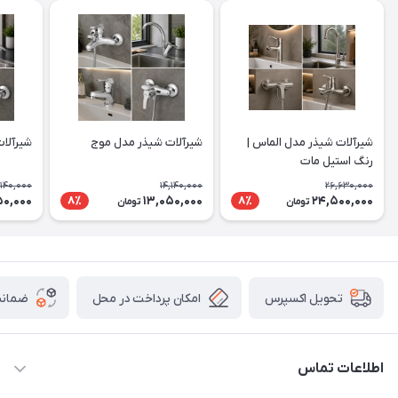
شیرآلات شیذر مدل الماس |
شیرآلات شیذر مدل موج
شیرآلا
رنگ استیل مات
,140,000
14,140,000
26,630,000
50,000
13,050,000
24,500,000
8٪
8٪
تومان
تومان
امکان پرداخت در محل
ضمانت
تحویل اکسپرس
اطلاعات تماس