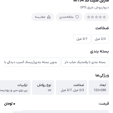
ماربل شیت کد M134
دیوارپوش شرق،DPS
علاقه‌مندی
مقایسه
ضخامت
2/3 میل
3/7 میل
بسته بندی
بسته بندی با پلاستیک حباب دار
بدون بسته بندی(ریسک آسیب دیدگی بالا)
ویژگی‌ها
ابعاد
ضخامت
نوع روکش
ترکیبات
280×122
2/3 میل ،3/7 میل
uv
پی وی سی و پودرسن
0
قیمت:
تومان