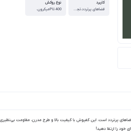
کاربرد
نوع روکش
فضاهای پرتردد،تجاری،اداری،مسکونی پرتردد
PU،400میکرون،
د کد 2150، انتخابی ایده‌آل برای فضاهای پرتردد است. این کفپوش با کیفیت بالا و طرح مدرن، م
ی خود را ارتقا دهید!