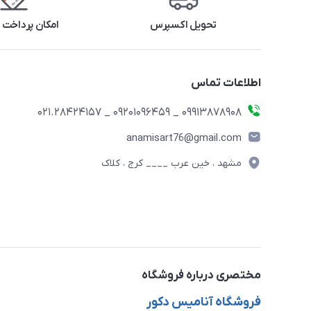
تحویل اکسپرس
امکان پرداخت 
اطلاعات تماس
09913878908 _ 09201096459 _ 021.28424157
anamisart76@gmail.com
مشهد ، خین عرب ____ کرج ، کلاک
مختصری درباره فروشگاه
فروشگاه آنامیس دکور