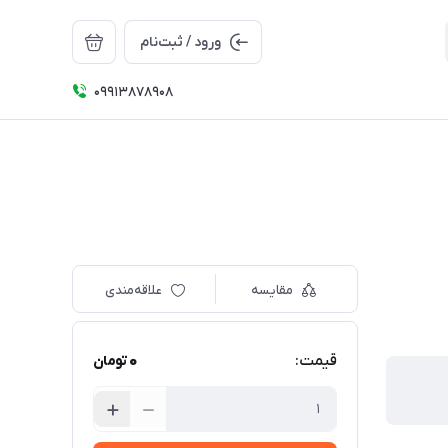
ورود / ثبت‌نام
09913878908
مقایسه
علاقه‌مندی
0
قیمت:
تومان