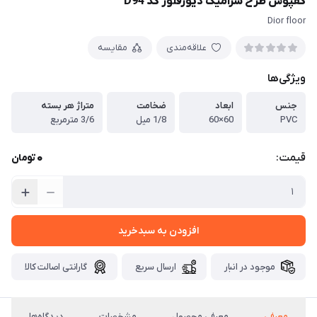
کفپوش طرح سرامیک دیورفلور کد D94
Dior floor
علاقه‌مندی
مقایسه
ویژگی‌ها
جنس
ابعاد
ضخامت
متراژ هر بسته
PVC
60×60
1/8 میل
3/6 مترمربع
0
قیمت:
تومان
افزودن به سبدخرید
موجود در انبار
ارسال سریع
گارانتی اصالت کالا
معرفی
معرفی محصول
مشخصات
دیدگاه‌ها