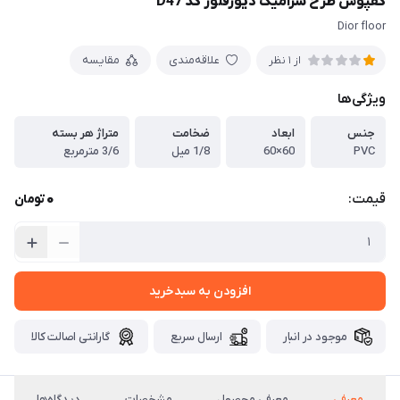
کفپوش طزح سرامیک دیورفلور کد D47
Dior floor
علاقه‌مندی
مقایسه
از 1 نظر
ویژگی‌ها
جنس
ابعاد
ضخامت
متراژ هر بسته
PVC
60×60
1/8 میل
3/6 مترمربع
0
قیمت:
تومان
افزودن به سبدخرید
موجود در انبار
ارسال سریع
گارانتی اصالت کالا
معرفی
معرفی محصول
مشخصات
دیدگاه‌ها