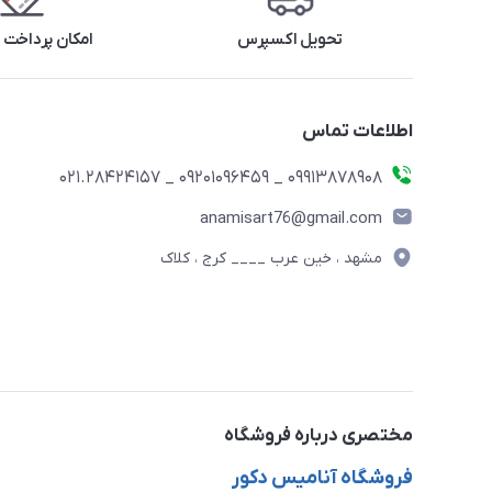
تحویل اکسپرس
امکان پرداخت 
اطلاعات تماس
09913878908 _ 09201096459 _ 021.28424157
anamisart76@gmail.com
مشهد ، خین عرب ____ کرج ، کلاک
مختصری درباره فروشگاه
فروشگاه آنامیس دکور