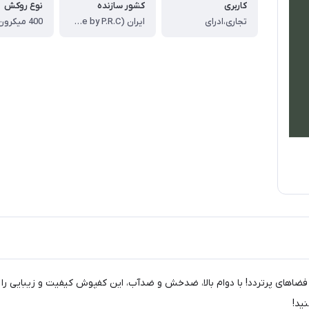
کاربری
کشور سازنده
نوع روکش
تجاری،ادرای
ایران (license by P.R.C)
ردد کد S 3850 انتخابی ایده‌آل برای فضاهای پرتردد! با دوام بالا، ضدخش و ضدآب، این کفپوش کی
ید!