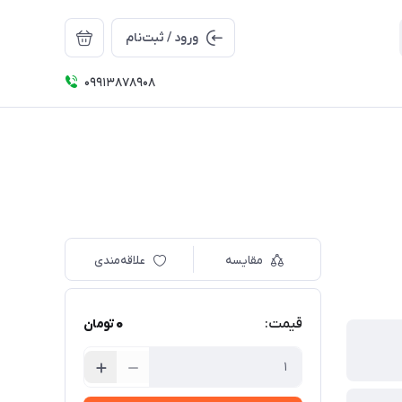
ورود / ثبت‌نام
09913878908
مقایسه
علاقه‌مندی
0
قیمت:
تومان