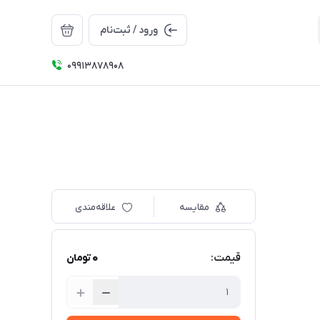
ورود / ثبت‌نام
09913878908
مقایسه
علاقه‌مندی
0
قیمت:
تومان