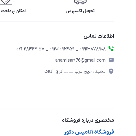
تحویل اکسپرس
امکان پرداخت 
اطلاعات تماس
09913878908 _ 09201096459 _ 021.28424157
anamisart76@gmail.com
مشهد ، خین عرب ____ کرج ، کلاک
مختصری درباره فروشگاه
فروشگاه آنامیس دکور