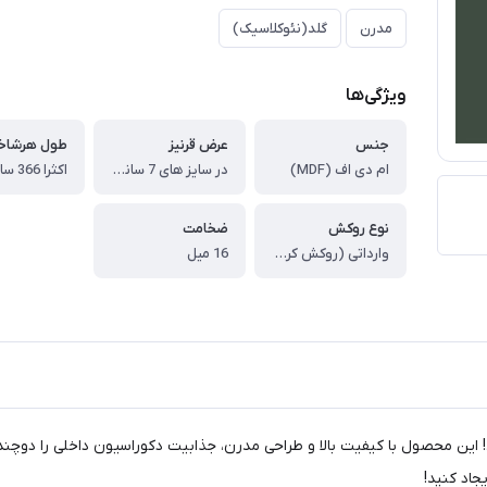
مدرن
گلد(نئوکلاسیک)
ویژگی‌ها
جنس
عرض قرنیز
طول هرشاخ
ام دی اف (MDF)
در سایز های 7 سانت ،9سانت،11سانت،15سانت ،24 سانت (سفارشی)
نوع روکش
ضخامت
وارداتی (روکش کره ای)
16 میل
اورید! این محصول با کیفیت بالا و طراحی مدرن، جذابیت دکوراسیون داخلی را 
اد کنید!