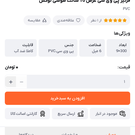
قرنیز پی وی سی عرض 10 سانت طوسی لوکس
PVC
علاقه‌مندی
مقایسه
از 1 نظر
ویژگی‌ها
ابعاد
ضخامت
جنس
قابلیت
300×9
6 میل
پی وی سی،PVC
کاملا ضد آب
0
قیمت:
تومان
افزودن به سبدخرید
موجود در انبار
ارسال سریع
گارانتی اصالت کالا
معرفی
مشخصات
دیدگاه‌ها