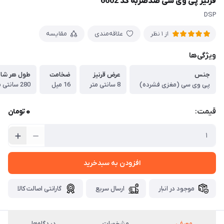
قرنیز پی وی سی ضدضربه کد 6602
DSP
علاقه‌مندی
مقایسه
از 1 نظر
ویژگی‌ها
جنس
عرض قرنیز
ضخامت
طول هر شا
پی وی سی (مغزی فشرده)
8 سانتی متر
16 میل
280 سانتی متر
0
قیمت:
تومان
افزودن به سبدخرید
موجود در انبار
ارسال سریع
گارانتی اصالت کالا
معرفی
مشخصات
دیدگاه‌ها